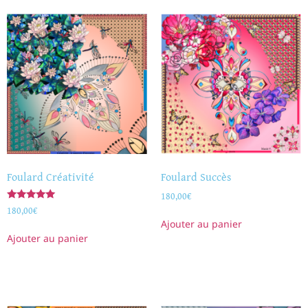
Foulard Créativité
Foulard Succès
180,00
€
Note
180,00
€
5.00
Ajouter au panier
sur 5
Ajouter au panier